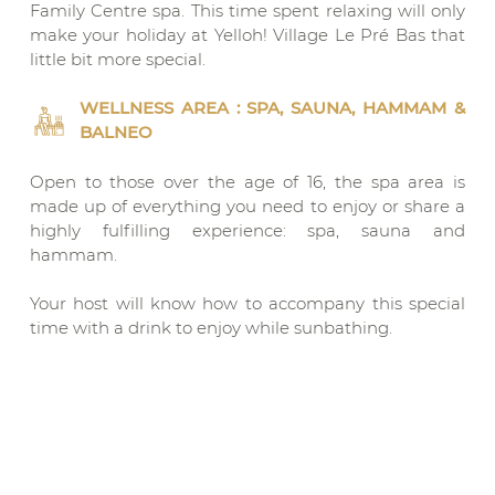
Family Centre spa. This time spent relaxing will only
make your holiday at Yelloh! Village Le Pré Bas that
little bit more special.
WELLNESS AREA : SPA, SAUNA, HAMMAM &
BALNEO
Open to those over the age of 16, the spa area is
made up of everything you need to enjoy or share a
highly fulfilling experience: spa, sauna and
hammam.
Your host will know how to accompany this special
time with a drink to enjoy while sunbathing.
• OFFER •
Depending on your accommodation and the
dates of your stay, some packages offer free
access to the spa, so don’t hesitate to ask.