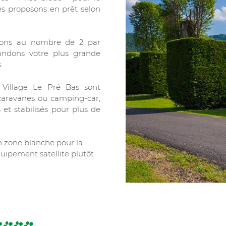
es proposons en prêt selon
tons au nombre de 2 par
dons votre plus grande
.
Village Le Pré Bas sont
 caravanes ou camping-car,
t stabilisés pour plus de
 zone blanche pour la
quipement satellite plutôt