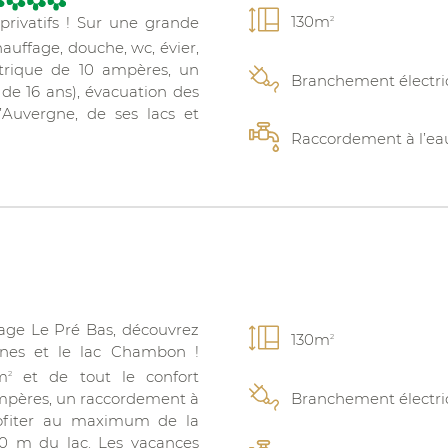
130m
rivatifs ! Sur une grande
2
hauffage, douche, wc, évier,
ctrique de 10 ampères, un
Branchement électr
 de 16 ans), évacuation des
Auvergne, de ses lacs et
Raccordement à l’ea
lage Le Pré Bas, découvrez
130m
2
nes et le lac Chambon !
m
et de tout le confort
2
Branchement électr
ampères, un raccordement à
profiter au maximum de la
0 m du lac. Les vacances