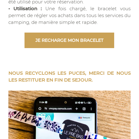
été utilisé pour votre réservation.
• Utilisation :
Une fois chargé, le bracelet vous
permet de régler vos achats dans tous les services du
camping, de manière simple et rapide.
JE RECHARGE MON BRACELET
NOUS RECYCLONS LES PUCES, MERCI DE NOUS
LES RESTITUER EN FIN DE SEJOUR.