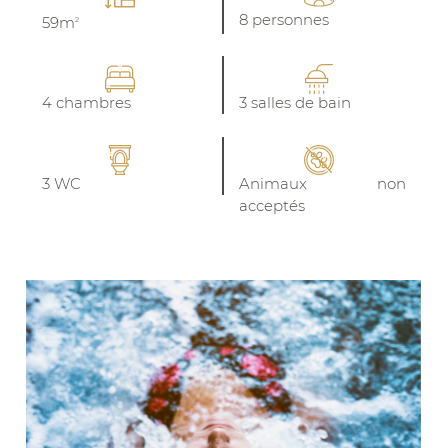
8 personnes
59m
2
4 chambres
3 salles de bain
3 WC
Animaux non
acceptés