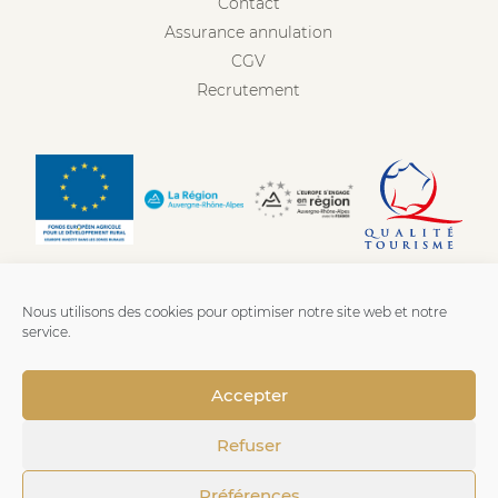
Contact
Assurance annulation
CGV
Recrutement
Nous utilisons des cookies pour optimiser notre site web et notre
service.
Accepter
Refuser
Mentions légales
-
Confidentialité
-
Cookies
- Fait avec
Préférences