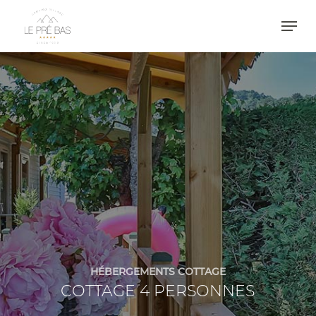
Skip
Men
to
main
Close
content
Menu
HÉBERGEMENTS COTTAGE
COTTAGE 4 PERSONNES