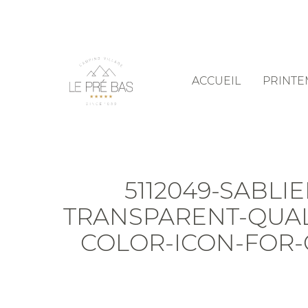
Skip
to
main
content
ACCUEIL
PRINTEM
5112049-SABLI
TRANSPARENT-QUAL
COLOR-ICON-FOR-