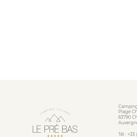
Camping
Plage C
63790 C
Auvergn
Tél :
+33 