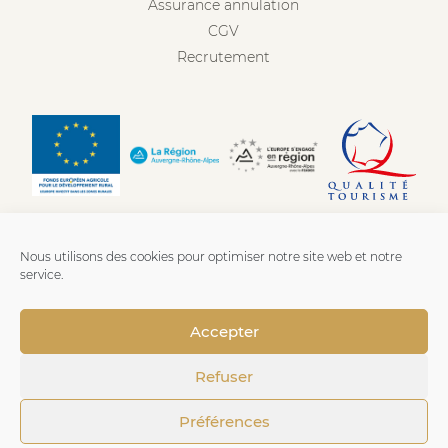
Assurance annulation
CGV
Recrutement
Nous utilisons des cookies pour optimiser notre site web et notre
service.
Accepter
Refuser
Mentions légales
-
Confidentialité
-
Cookies
- Fait avec
Préférences
amour par
Numeria Communication