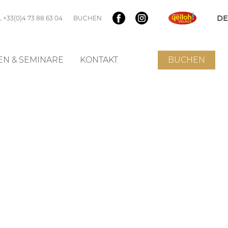
 +33(0)4 73 88 63 04
BUCHEN
N & SEMINARE
KONTAKT
BUCHEN