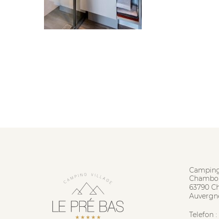
Camping
Chambon
63790 C
Auvergn
Telefon :