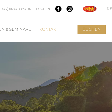
 +33(0)4 73 88 63 04
BUCHEN
N & SEMINARE
KONTAKT
BUCHEN