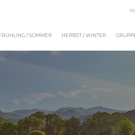
TEL
FRÜHLING / SOMMER
HERBST / WINTER
GRUPPE