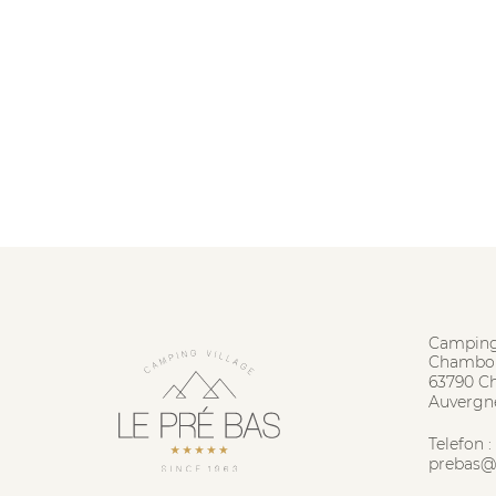
Camping
Chambon
63790 C
Auvergn
Telefon :
prebas@