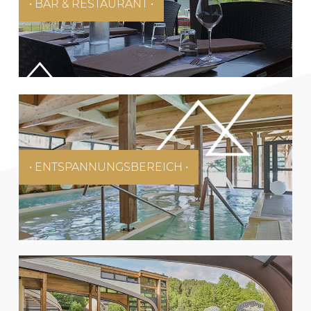
• BAR & RESTAURANT •
• ENTSPANNUNGSBEREICH •