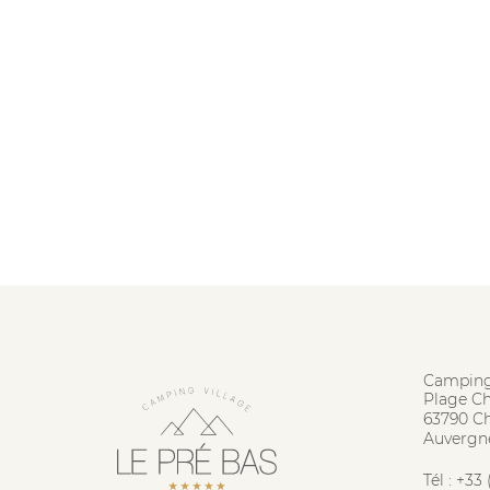
Camping
Plage C
63790 C
Auvergn
Tél :
+33 